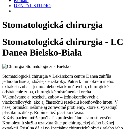
Kontakt
DENTAL STUDIO
Stomatologická chirurgia
Stomatologická chirurgia - LC
Danea Bielsko-Biała
Stomatologická chirurgia v Lekárskom centre Danea zahŕňa
jednoduchšie aj zložitejšie zákroky. Patria k nim okrem iného:
extrakcia zuba – jedno- alebo viackoreňového, chirurgické
odstránenie zuba, chirurgické odstránenie koreňa.
Vykonávame aj resekciu zubov – jednokoreňových aj
viackoreňových, ako aj čiastočnú resekciu koreňového hrotu. V
našej ordinácii riešime aj zdravotné problémy, ktoré si vyžadujú
plastiku uzdičky. Robíme tiež plastiku ďasna.
Každý pacient môže počítať s profesionálnou starostlivosťou.
Komplexnú službu uzatvára šitie po chirurgickej alebo bežnej
extrakcii. Prísť sa dá aj po špeciálny chirurgický obväz (alebo jeho