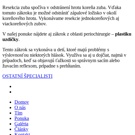
Resekcia zuba spočíva v odstránení hrotu koreňa zuba. Vďaka
tomuto zákroku je možné odstrániť zápalové ložisko v okolí
koreňového hrotu. Vykonávame resekcie jednokoreňových aj
viackoreňových zubov.
V našej ponuke nájdete aj zákrok z oblasti periochirurgie –
plastiku
uzdičky
.
Tento zákrok sa vykonáva u detí, ktoré majú problémy s
výslovnosťou niektorých hlások. Využíva sa aj u dojčiat, najmä v
prípadoch, keď sa objavujú ťažkosti so správnym sacím alebo
žuvacím reflexom, prípadne s prehĺtaním.
OSTATNÍ ŠPECIALISTI
Domov
O nás
Tím
Ponuka
Galéria
Články
Kontakt