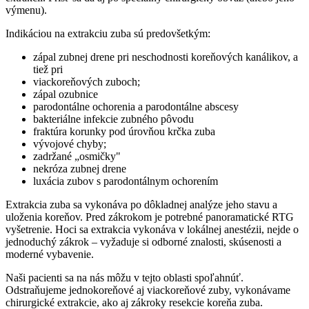
výmenu).
Indikáciou na extrakciu zuba sú predovšetkým:
zápal zubnej drene pri neschodnosti koreňových kanálikov, a
tiež pri
viackoreňových zuboch;
zápal ozubnice
parodontálne ochorenia a parodontálne abscesy
bakteriálne infekcie zubného pôvodu
fraktúra korunky pod úrovňou krčka zuba
vývojové chyby;
zadržané „osmičky"
nekróza zubnej drene
luxácia zubov s parodontálnym ochorením
Extrakcia zuba sa vykonáva po dôkladnej analýze jeho stavu a
uloženia koreňov. Pred zákrokom je potrebné panoramatické RTG
vyšetrenie. Hoci sa extrakcia vykonáva v lokálnej anestézii, nejde o
jednoduchý zákrok – vyžaduje si odborné znalosti, skúsenosti a
moderné vybavenie.
Naši pacienti sa na nás môžu v tejto oblasti spoľahnúť.
Odstraňujeme jednokoreňové aj viackoreňové zuby, vykonávame
chirurgické extrakcie, ako aj zákroky resekcie koreňa zuba.