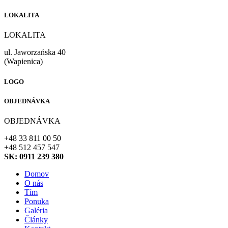
LOKALITA
LOKALITA
ul. Jaworzańska 40
(Wapienica)
LOGO
OBJEDNÁVKA
OBJEDNÁVKA
+48 33 811 00 50
+48 512 457 547
SK: 0911 239 380
Domov
O nás
Tím
Ponuka
Galéria
Články